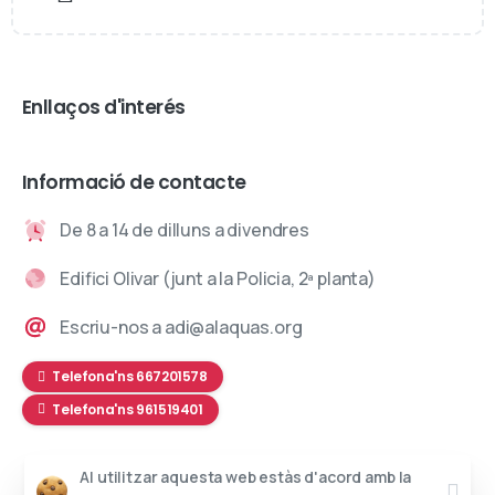
Enllaços d'interés
Informació de contacte
De 8 a 14 de dilluns a divendres
Edifici Olivar (junt a la Policia, 2ª planta)
Escriu-nos a adi@alaquas.org
Telefona'ns 667201578
Telefona'ns 961519401
Al utilitzar aquesta web estàs d'acord amb la
Web desenvolupada per
Daclub Creatius