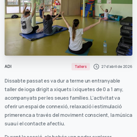
ADI
27 d'abril de 2026
Tallers
Dissabte passat es va dur a terme un entranyable
taller de ioga dirigit a xiquets i xiquetes de 0 a 1 any,
acompanyats per les seues famílies. L’activitat va
oferir un espai de connexió, relaxació i estimulació
primerenca a través del moviment conscient, la música
suau i el contacte afectiu.