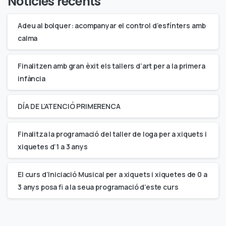
Notícies recents
Adeu al bolquer: acompanyar el control d’esfínters amb
calma
Finalitzen amb gran èxit els tallers d’art per a la primera
infància
DÍA DE L’ATENCIÓ PRIMERENCA
Finalitza la programació del taller de Ioga per a xiquets i
xiquetes d’1 a 3 anys
El curs d’Iniciació Musical per a xiquets i xiquetes de 0 a
3 anys posa fi a la seua programació d’este curs