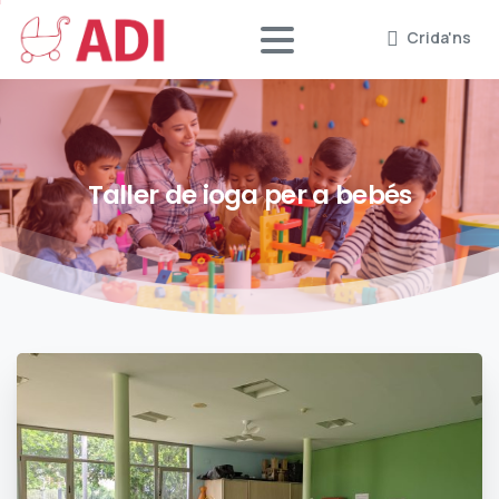
Crida'ns
Taller
de
ioga
per
a
bebés