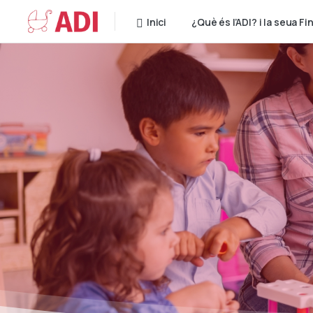
Inici
¿Què és l’ADI? i la seua Fin