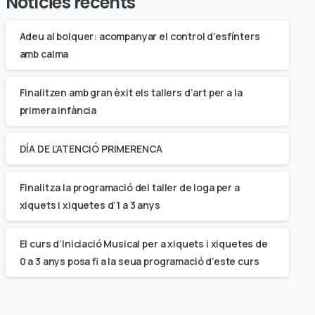
Notícies recents
Adeu al bolquer: acompanyar el control d’esfínters
amb calma
Finalitzen amb gran èxit els tallers d’art per a la
primera infància
DÍA DE L’ATENCIÓ PRIMERENCA
Finalitza la programació del taller de Ioga per a
xiquets i xiquetes d’1 a 3 anys
El curs d’Iniciació Musical per a xiquets i xiquetes de
0 a 3 anys posa fi a la seua programació d’este curs