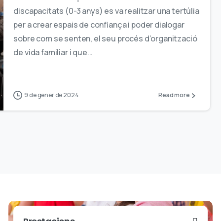
discapacitats (0-3 anys) es va realitzar una tertúlia
per a crear espais de confiança i poder dialogar
sobre com se senten, el seu procés d’organització
de vida familiar i que...
9 de gener de 2024
Read more