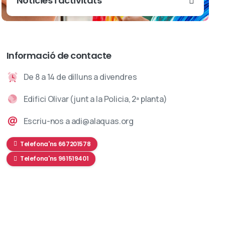
Notícies i activitats
Informació de contacte
De 8 a 14 de dilluns a divendres
Edifici Olivar (junt a la Policia, 2ª planta)
Escriu-nos a adi@alaquas.org
Telefona'ns 667201578
Telefona'ns 961519401