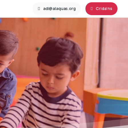
adi@alaquas.org
Crida'ns