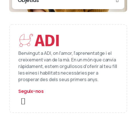
Objetius
Benvingut a ADI, on l'amor, l'aprenentatge i el
creixement van de la mà. En un món que canvia
ràpidament, estem orgullosos d'oferir al teu fill
les eines i habilitats necessàries per a
prosperar des dels seus primers anys.
Seguix-nos