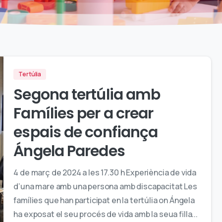
Tertúlia
Segona tertúlia amb
Famílies per a crear
espais de confiança
Ángela Paredes
4 de març de 2024 a les 17.30 h Experiència de vida
d’una mare amb una persona amb discapacitat Les
famílies que han participat en la tertúlia on Ángela
ha exposat el seu procés de vida amb la seua filla...