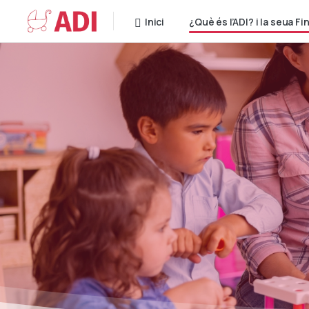
Inici
¿Què és l’ADI? i la seua Fin