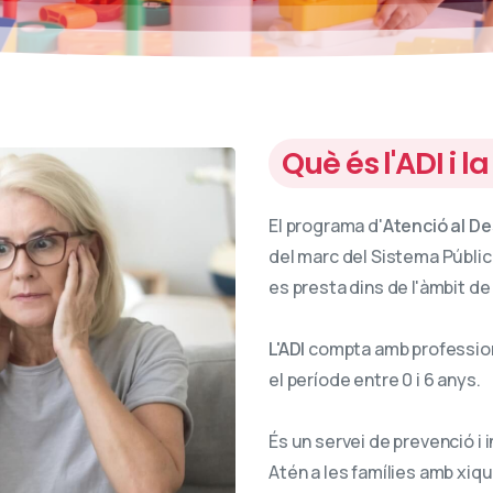
Què és l'ADI i l
El programa d'
Atenció al D
del marc del Sistema Públic
es presta dins de l'àmbit de
L'ADI
compta amb professiona
el període entre 0 i 6 anys.
És un servei de prevenció i 
Atén a les famílies amb xiqu