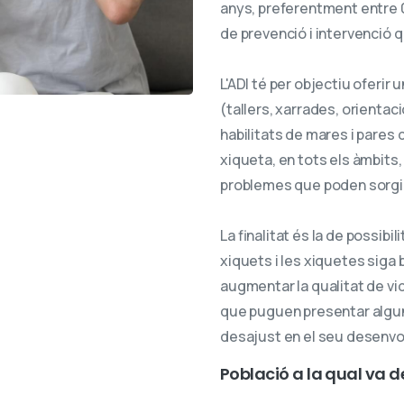
anys, preferentment entre 0 i
de prevenció i intervenció 
L'ADI té per objectiu oferir
(tallers, xarrades, orientació
habilitats de mares i pares 
xiqueta, en tots els àmbits, 
problemes que poden sorgir 
La finalitat és la de possibi
xiquets i les xiquetes siga
augmentar la qualitat de vid
que puguen presentar alguna
desajust en el seu desenv
Població
a
la
qual
va
d