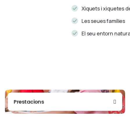
Xiquets i xiquetes d
Les seues famílies
El seu entorn natura
Prestacions