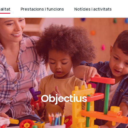
alitat
Prestacions i funcions
Notícies i activitats
Objectius