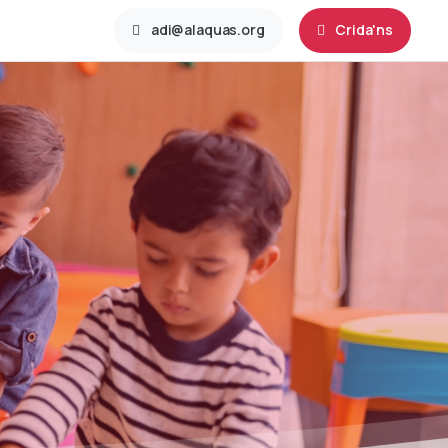
adi@alaquas.org
Crida'ns