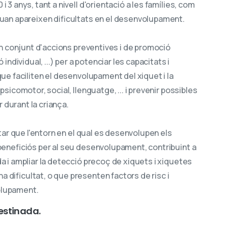
 3 anys, tant a nivell d'orientació a les famílies, com
quan apareixen dificultats en el desenvolupament.
 un conjunt d'accions preventives i de promoció
 individual, ...) per a potenciar les capacitats i
que faciliten el desenvolupament del xiquet i la
psicomotor, social, llenguatge, ... i prevenir possibles
durant la criança.
litar que l'entorn en el qual es desenvolupen els
 beneficiós per al seu desenvolupament, contribuint a
a i ampliar la detecció precoç de xiquets i xiquetes
 dificultat, o que presenten factors de risc i
olupament.
estinada.