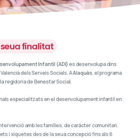
a seua finalitat
esenvolupament Infantil (ADI)
es desenvolupa dins
 Valencià dels Serveis Socials. A
Alaquàs
, el programa
 la regidoria de Benestar Social.
ls especialitzats en el desenvolupament infantil en
intervenció amb les famílies, de caràcter comunitari.
ets i xiquetes des de la seua concepció fins als 6