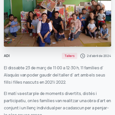
ADI
2 d'abril de 2024
Tallers
El dissabte 23 de març de 11:00 a 12:30 h, 11 famílies d’
Alaquàs van poder gaudir del taller d’ art amb els seus
fills i filles nascuts en 2021 i 2022.
El matí va estar ple de moments divertits, distés i
participatiu, on les famílies van realitzar una obra d’art en
conjunt i un llenç individual per a cadascun per a penjar-