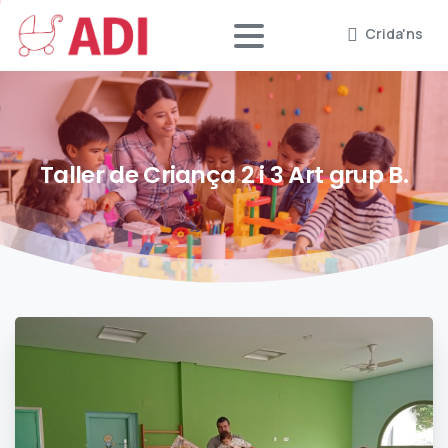
Crida'ns
Taller
de
Criança
2
i
3
Art
grup
B.