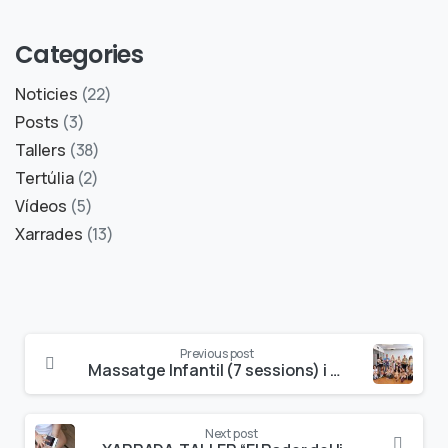
Categories
Noticies
(22)
Posts
(3)
Tallers
(38)
Tertúlia
(2)
Vídeos
(5)
Xarrades
(13)
Previous post
Massatge Infantil (7 sessions) i taller de bebeteca (1 sessió)
Next post