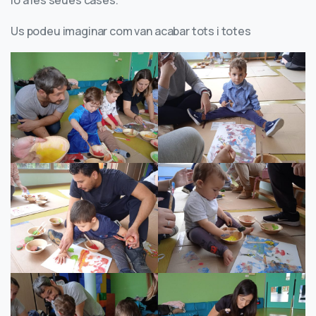
lo a les seues cases.
Us podeu imaginar com van acabar tots i totes