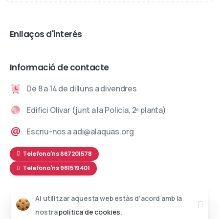
Enllaços d'interés
Informació de contacte
De 8 a 14 de dilluns a divendres
Edifici Olivar (junt a la Policia, 2ª planta)
Escriu-nos a adi@alaquas.org
Telefona'ns 667201578
Telefona'ns 961519401
Al utilitzar aquesta web estàs d'acord amb la
Web desenvolupada per
Daclub Creatius
nostra
política de cookies.