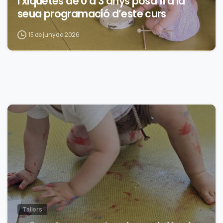
i xiquetes de 0 a 3 anys posa fi a la
seua programació d’este curs
15 de juny de 2026
0
Tallers