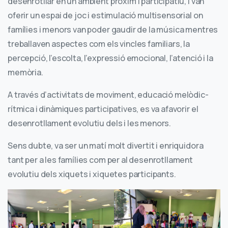
desenrotllar en un ambient pròxim i participatiu, i van
oferir un espai de joc i estimulació multisensorial on
famílies i menors van poder gaudir de la música mentres
treballaven aspectes com els vincles familiars, la
percepció, l’escolta, l’expressió emocional, l’atenció i la
memòria.
A través d’activitats de moviment, educació melòdic-
rítmica i dinàmiques participatives, es va afavorir el
desenrotllament evolutiu dels i les menors.
Sens dubte, va ser un matí molt divertit i enriquidora
tant per a les famílies com per al desenrotllament
evolutiu dels xiquets i xiquetes participants.