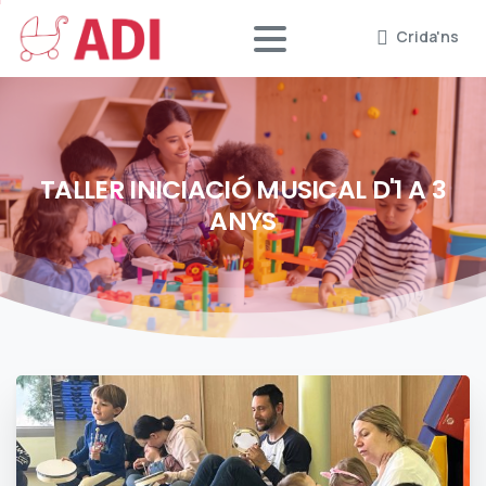
Crida'ns
TALLER
INICIACIÓ
MUSICAL
D'1
A
3
ANYS