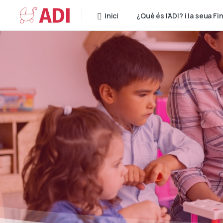
Inici
¿Què és l’ADI? i la seua Fin