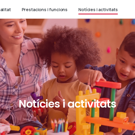
alitat
Prestacions i funcions
Notícies i activitats
Notícies
i
activitats