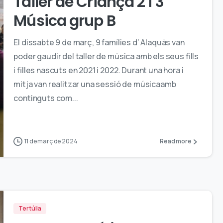
Taller de Criança 2 i 3
Música grup B
El dissabte 9 de març, 9 famílies d’ Alaquàs van
poder gaudir del taller de música amb els seus fills
i filles nascuts en 2021 i 2022. Durant una hora i
mitja van realitzar una sessió de músicaamb
continguts com...
11 de març de 2024
Read more
Tertúlia