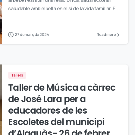
al bebé i establir una relació rica, satisfactòria i
saludable amb ell/ella en el si de la vida familiar. El...
27 de març de 2024
Read more
Tallers
Taller de Música a càrrec
de José Lara per a
educadores de les
Escoletes del municipi
d’Alaquàs- 26 de febrer