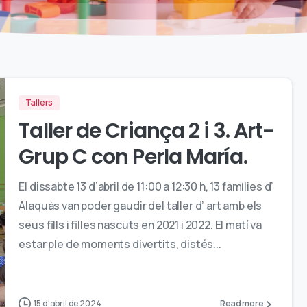
Tallers
Taller de Criança 2 i 3. Art-
Grup C con Perla María.
El dissabte 13 d’abril de 11:00 a 12:30 h, 13 famílies d’
Alaquàs van poder gaudir del taller d’ art amb els
seus fills i filles nascuts en 2021 i 2022. El matí va
estar ple de moments divertits, distés...
15 d'abril de 2024
Read more