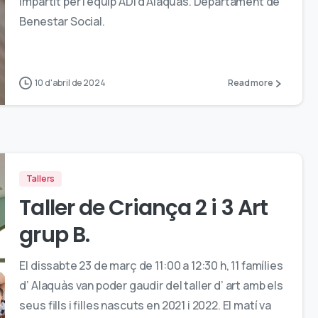
impartit per l’equip ADI d’Alaquàs. Departament de
Benestar Social.
10 d'abril de 2024
Read more
Tallers
Taller de Criança 2 i 3 Art
grup B.
El dissabte 23 de març de 11:00 a 12:30 h, 11 famílies
d’ Alaquàs van poder gaudir del taller d’ art amb els
seus fills i filles nascuts en 2021 i 2022. El matí va