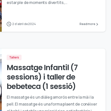
estar ple de moments divertits,...
2 d'abril de 2024
Read more
Tallers
Massatge Infantil (7
sessions) i taller de
bebeteca (1 sessió)
El massatge és un diàleg amorós entre la mà i la
pell. El massatge és una forma plaent de conéixer