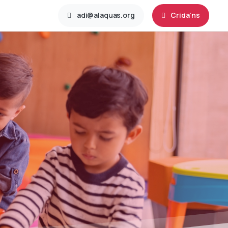
adi@alaquas.org
Crida'ns