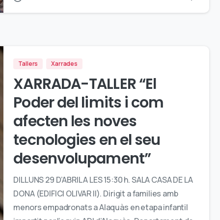
Tallers
Xarrades
XARRADA-TALLER “El
Poder del limits i com
afecten les noves
tecnologies en el seu
desenvolupament”
DILLUNS 29 D’ABRIL A LES 15:30 h. SALA CASA DE LA
DONA (EDIFICI OLIVAR II). Dirigit a families amb
menors empadronats a Alaquàs en etapa infantil