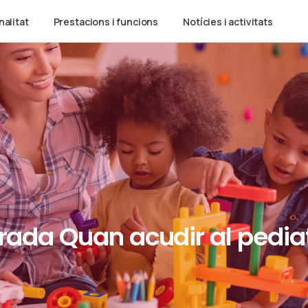
nalitat
Prestacions i funcions
Notícies i activitats
rada
Quan
acudir
al
pedia