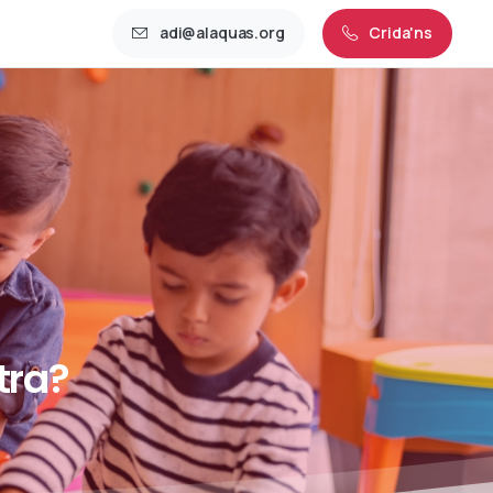
adi@alaquas.org
Crida'ns
tra?