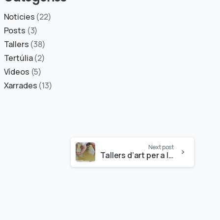
Noticies
(22)
Posts
(3)
Tallers
(38)
Tertúlia
(2)
Vídeos
(5)
Xarrades
(13)
Next post
Tallers d’art per a la primera infància