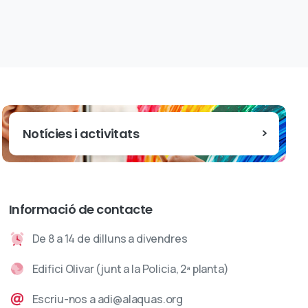
Notícies i activitats
Informació de contacte
De 8 a 14 de dilluns a divendres
Edifici Olivar (junt a la Policia, 2ª planta)
Escriu-nos a adi@alaquas.org