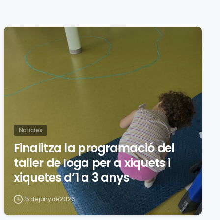
0
Noticies
Finalitza la programació del
taller de Ioga per a xiquets i
xiquetes d’1 a 3 anys
15 de juny de 2026