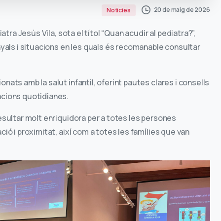
20 de maig de 2026
Noticies
atra Jesús Vila, sota el títol “Quan acudir al pediatra?”,
enyals i situacions en les quals és recomanable consultar
nats amb la salut infantil, oferint pautes clares i consells
acions quotidianes.
resultar molt enriquidora per a totes les persones
ció i proximitat, així com a totes les famílies que van