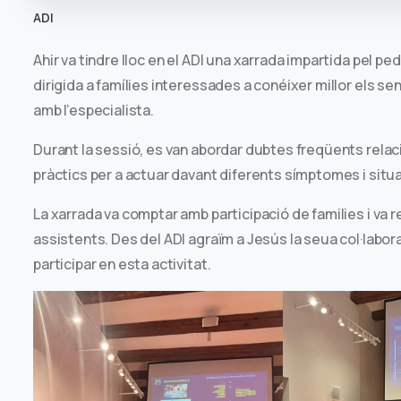
ADI
Ahir va tindre lloc en el ADI una xarrada impartida pel pedi
dirigida a famílies interessades a conéixer millor els s
amb l’especialista.
Durant la sessió, es van abordar dubtes freqüents relacio
pràctics per a actuar davant diferents símptomes i situ
La xarrada va comptar amb participació de families i va 
assistents. Des del ADI agraïm a Jesús la seua col·labora
participar en esta activitat.