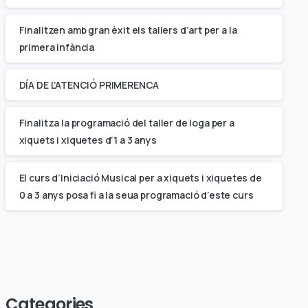
Finalitzen amb gran èxit els tallers d’art per a la
primera infància
DÍA DE L’ATENCIÓ PRIMERENCA
Finalitza la programació del taller de Ioga per a
xiquets i xiquetes d’1 a 3 anys
El curs d’Iniciació Musical per a xiquets i xiquetes de
0 a 3 anys posa fi a la seua programació d’este curs
Categories