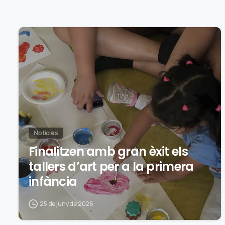
0
Noticies
Finalitzen amb gran èxit els
tallers d’art per a la primera
infància
25 de juny de 2026