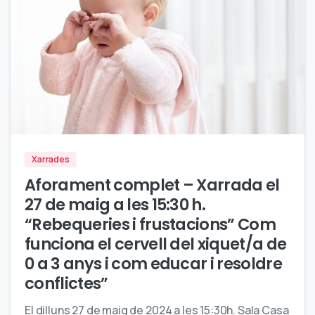
1
Xarrades
Aforament complet – Xarrada el
27 de maig a les 15:30 h.
“Rebequeries i frustacions” Com
funciona el cervell del xiquet/a de
0 a 3 anys i com educar i resoldre
conflictes”
El dilluns 27 de maig de 2024 a les 15:30h. Sala Casa