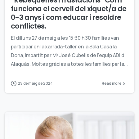
“Rebequeries i frustacions” Com
funciona el cervell del xiquet/a de
0-3 anys i com educar i resoldre
conflictes.
El dilluns 27 de maig a les 15:30 h 30 famílies van
participar en la xarrada-taller en la Sala Casa la
Dona, impartit per Mª José Cubells de l’equip ADI d’
Alaquàs. Moltes gràcies a totes les famílies per la...
29 de maig de 2024
Read more