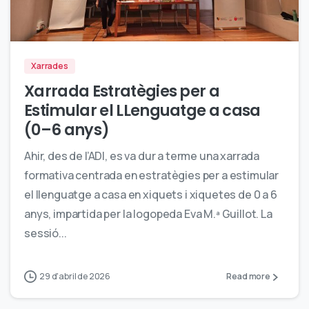
0
Xarrades
Xarrada Estratègies per a
Estimular el LLenguatge a casa
(0–6 anys)
Ahir, des de l’ADI, es va dur a terme una xarrada
formativa centrada en estratègies per a estimular
el llenguatge a casa en xiquets i xiquetes de 0 a 6
anys, impartida per la logopeda Eva M.ª Guillot. La
sessió...
29 d'abril de 2026
Read more