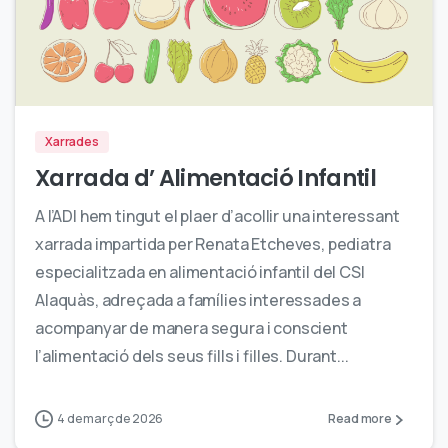
0
Xarrades
Xarrada d’ Alimentació Infantil
A l’ADI hem tingut el plaer d’acollir una interessant
xarrada impartida per Renata Etcheves, pediatra
especialitzada en alimentació infantil del CSI
Alaquàs, adreçada a famílies interessades a
acompanyar de manera segura i conscient
l’alimentació dels seus fills i filles. Durant...
4 de març de 2026
Read more