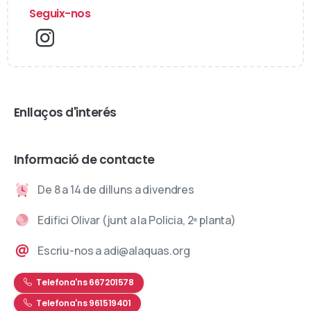
Seguix-nos
Enllaços d'interés
Informació de contacte
De 8 a 14 de dilluns a divendres
Edifici Olivar (junt a la Policia, 2ª planta)
Escriu-nos a adi@alaquas.org
Telefona'ns 667201578
Telefona'ns 961519401