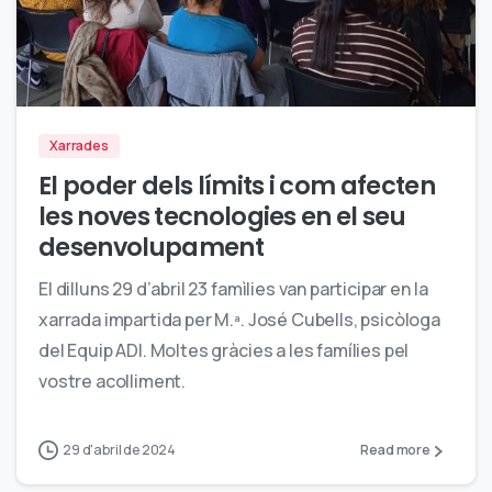
1
Xarrades
El poder dels límits i com afecten
les noves tecnologies en el seu
desenvolupament
El dilluns 29 d’abril 23 famìlies van participar en la
xarrada impartida per M.ª. José Cubells, psicòloga
del Equip ADI. Moltes gràcies a les famílies pel
vostre acolliment.
29 d'abril de 2024
Read more