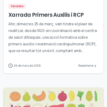
Xarrades
Xarrada Primers Auxilis i RCP
Ahir, dimecres 25 de març, vam tindre el plaer de
realitzar, desde l’ADI i en coordinació amb el centre
de salut d’Alaquàs, una acció formativa sobre
primers auxilis i reanimació cardiopulmonar (RCP),
que va resultar tot un èxit, comptant amb...
26 de març de 2026
Read more