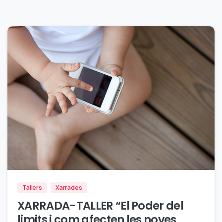
2
Tallers
Xarrades
XARRADA-TALLER “El Poder del
limits i com afecten les noves