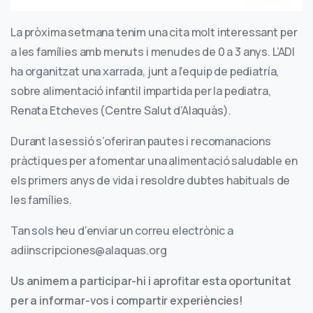
La pròxima setmana tenim una cita molt interessant per
a les famílies amb menuts i menudes de 0 a 3 anys. L’ADI
ha organitzat una xarrada, junt a l’equip de pediatría,
sobre alimentació infantil impartida per la pediatra,
Renata Etcheves (Centre Salut d’Alaquàs).
Durant la sessió s’oferiran pautes i recomanacions
pràctiques per a fomentar una alimentació saludable en
els primers anys de vida i resoldre dubtes habituals de
les famílies.
Tan sols heu d’enviar un correu electrònic a
adiinscripciones@alaquas.org
Us animem a participar-hi i aprofitar esta oportunitat
per a informar-vos i compartir experiències!