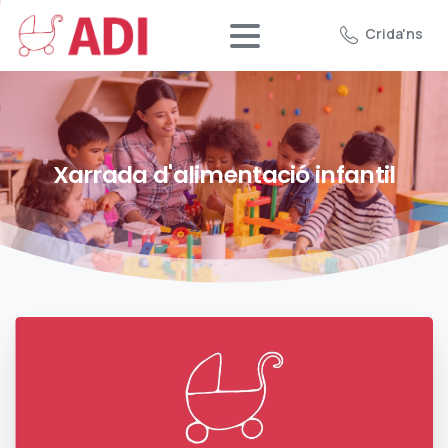
Crida'ns
Xarrada
d'alimentació
infantil