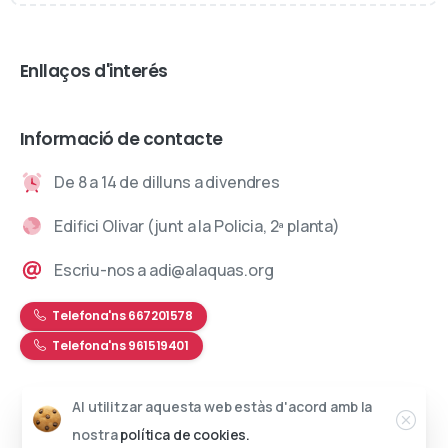
Enllaços d'interés
Informació de contacte
De 8 a 14 de dilluns a divendres
Edifici Olivar (junt a la Policia, 2ª planta)
Escriu-nos a adi@alaquas.org
Telefona'ns 667201578
Telefona'ns 961519401
Al utilitzar aquesta web estàs d'acord amb la
Web desenvolupada per
Daclub Creatius
nostra
política de cookies.