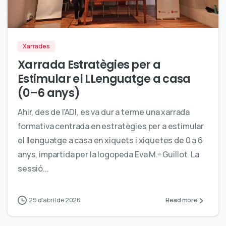
0
Xarrades
Xarrada Estratègies per a
Estimular el LLenguatge a casa
(0–6 anys)
Ahir, des de l’ADI, es va dur a terme una xarrada
formativa centrada en estratègies per a estimular
el llenguatge a casa en xiquets i xiquetes de 0 a 6
anys, impartida per la logopeda Eva M.ª Guillot. La
sessió...
29 d'abril de 2026
Read more