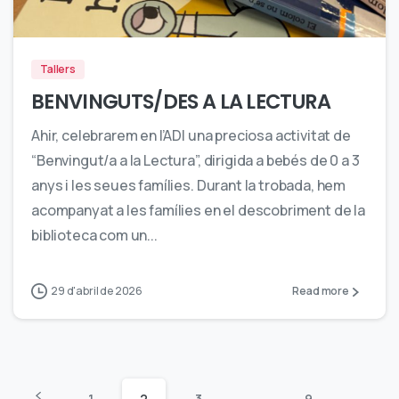
0
Tallers
BENVINGUTS/DES A LA LECTURA
Ahir, celebrarem en l’ADI una preciosa activitat de
“Benvingut/a a la Lectura”, dirigida a bebés de 0 a 3
anys i les seues famílies. Durant la trobada, hem
acompanyat a les famílies en el descobriment de la
biblioteca com un...
29 d'abril de 2026
Read more
1
2
3
…
9