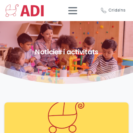
Crida'ns
Notícies
i
activitats