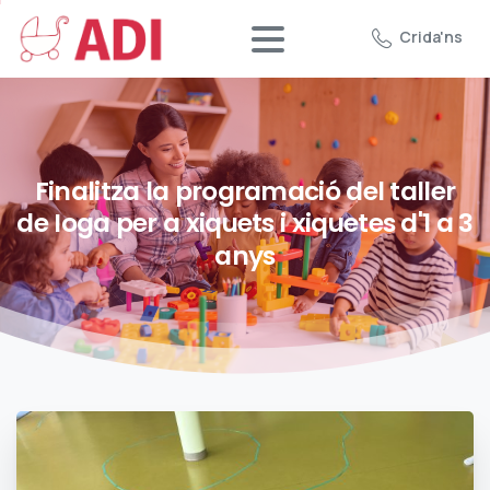
Crida'ns
Finalitza
la
programació
del
taller
de
Ioga
per
a
xiquets
i
xiquetes
d'1
a
3
anys