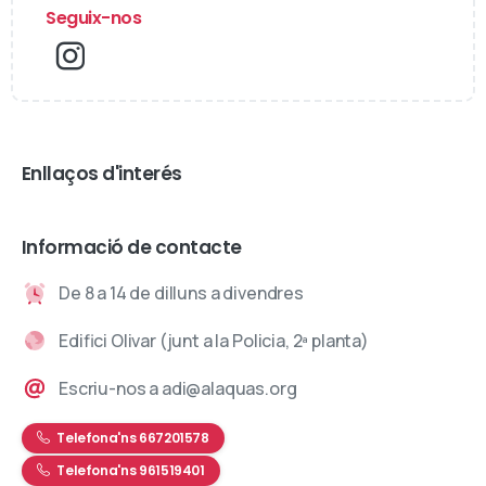
Seguix-nos
Enllaços d'interés
Informació de contacte
De 8 a 14 de dilluns a divendres
Edifici Olivar (junt a la Policia, 2ª planta)
Escriu-nos a adi@alaquas.org
Telefona'ns 667201578
Telefona'ns 961519401