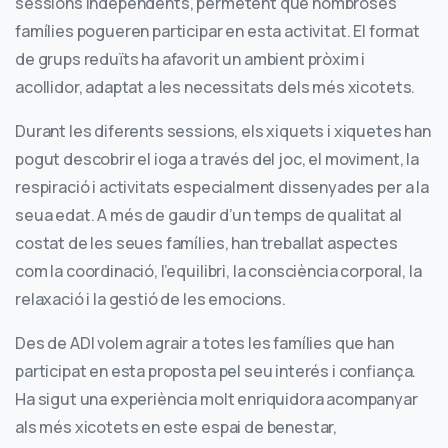
sessions independents, permetent que nombroses
famílies pogueren participar en esta activitat. El format
de grups reduïts ha afavorit un ambient pròxim i
acollidor, adaptat a les necessitats dels més xicotets.
Durant les diferents sessions, els xiquets i xiquetes han
pogut descobrir el ioga a través del joc, el moviment, la
respiració i activitats especialment dissenyades per a la
seua edat. A més de gaudir d’un temps de qualitat al
costat de les seues famílies, han treballat aspectes
com la coordinació, l’equilibri, la consciència corporal, la
relaxació i la gestió de les emocions.
Des de ADI volem agrair a totes les famílies que han
participat en esta proposta pel seu interés i confiança.
Ha sigut una experiència molt enriquidora acompanyar
als més xicotets en este espai de benestar,