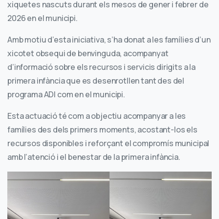
xiquetes nascuts durant els mesos de gener i febrer de
2026 en el municipi.
Amb motiu d’esta iniciativa, s’ha donat a les famílies d’un
xicotet obsequi de benvinguda, acompanyat
d’informació sobre els recursos i servicis dirigits a la
primera infància que es desenrotllen tant des del
programa ADI com en el municipi.
Esta actuació té com a objectiu acompanyar a les
famílies des dels primers moments, acostant-los els
recursos disponibles i reforçant el compromís municipal
amb l’atenció i el benestar de la primera infància.