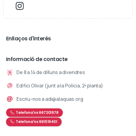
Enllaços d'interés
Informació de contacte
De 8 a 14 de dilluns a divendres
Edifici Olivar (junt a la Policia, 2ª planta)
Escriu-nos a adi@alaquas.org
Telefona'ns 667201578
Telefona'ns 961519401