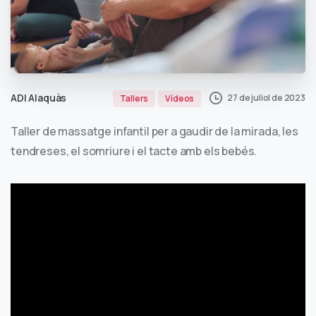
ADI Alaquàs
27 de juliol de 2023
Tallers
Vídeos
Taller de massatge infantil per a gaudir de la mirada, les
tendreses, el somriure i el tacte amb els bebés.