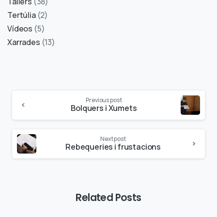
Tallers
(38)
Tertúlia
(2)
Vídeos
(5)
Xarrades
(13)
Previous post
Bolquers i Xumets
Next post
Rebequeries i frustacions
Related Posts