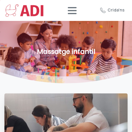
Crida'ns
Massatge
infantil